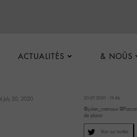
ACTUALITÉS
& NOÛS
20.07.2020 - 19:46
b)
July 20, 2020
@julien_cremoux @Parcam
de plaisir.
Voir sur twitter