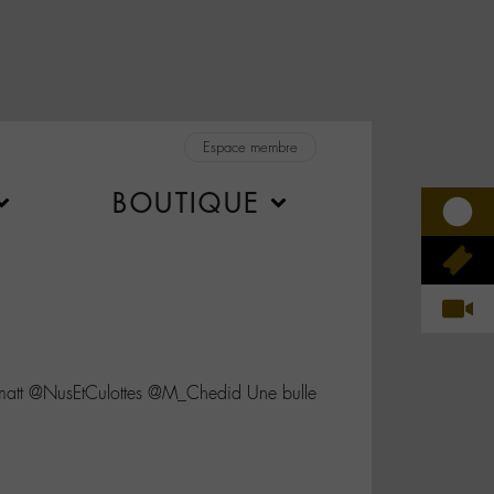
Espace membre
BOUTIQUE
att @NusEtCulottes @M_Chedid Une bulle