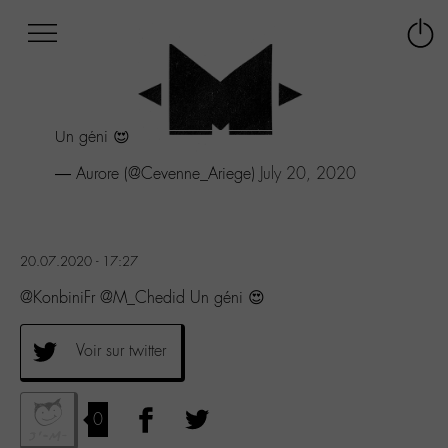
Afficher
Panneau de gestion des cookies
Labo
Connex
-
le
M-
menu
Aller
Un géni 😍
au
menu
— Aurore (@Cevenne_Ariege)
July 20, 2020
Aller
au
contenu
Aller
20.07.2020 - 17:27
à
la
@KonbiniFr @M_Chedid Un géni 😍
recherche
Voir sur twitter
0