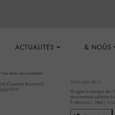
ACTUALITÉS
& NOÛS
n très beau documentaire
20.07.2020 - 09:15
nEstEnsemble
#Lamomali
kfbGghmWNY
M signe la musique de « O
documentaire solidaire à d
À découvrir… https://t