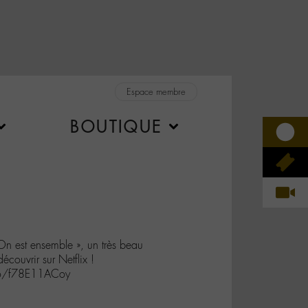
Espace membre
BOUTIQUE
n est ensemble », un très beau
écouvrir sur Netflix !
.co/f78E11ACoy