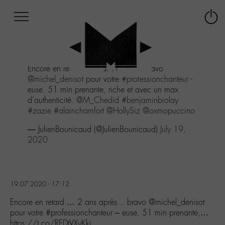
Afficher
Panneau de gestion des cookies
Labo
Connex
-
le
M-
menu
Aller
Encore en retard ... 2 ans après .. bravo
au
@michel_denisot
pour votre
#professionchanteur
-
menu
euse. 51 min prenante, riche et avec un max
Aller
d'authenticité.
@M_Chedid
#benjaminbiolay
au
#zazie
#alainchamfort
@HollySiz
@oxmopuccino
contenu
Aller
— JulienBounicaud (@JulienBounicaud)
July 19,
à
2020
la
recherche
19.07.2020 - 17:12
Encore en retard … 2 ans après .. bravo @michel_denisot
pour votre #professionchanteur – euse. 51 min prenante,…
https://t.co/REDtVXyKki