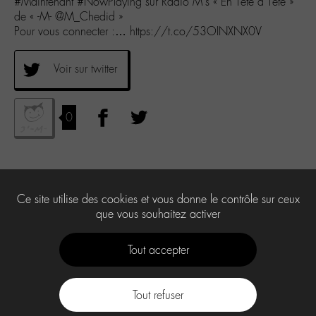
#Maintenant #NowPlaying sur Radio M’s « En Tête à Tête »
de « -M- @M_Chedid »
Pour vous connecter :… https://t.co/53OINXNX0V
Voir sur twitter
0
Ce site utilise des cookies et vous donne le contrôle sur ceux
que vous souhaitez activer
Tout accepter
Tout refuser