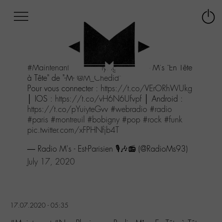
Afficher
Panneau de gestion des cookies
Labo
Connex
-
le
M-
menu
Aller
#Maintenant
#NowPlaying
sur Radio M's "En Tête
au
à Tête" de "-M-
@M_Chedid
"
menu
Pour vous connecter :
https://t.co/VErORhWUkg
Aller
│ IOS :
https://t.co/vH6N6Ufvpf
│ Android :
au
https://t.co/pYuiyteGvv
#webradio
#radio
contenu
#paris
#montreuil
#bobigny
#pop
#rock
#funk
Aller
pic.twitter.com/xFPHNfjb4T
à
la
— Radio M's - Est-Parisien 🎙️🎶📻 (@RadioMs93)
recherche
July 17, 2020
17.07.2020 - 05:35