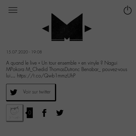
Afficher
Panneau de gestion des cookies
Labo
Connex
-
le
M-
menu
Aller
au
menu
15.07.2020 - 19:08
Aller
au
A quand le live « Un tour ensemble » en vinyle ? Nagui
contenu
MPokora M_Chedid ThomasDutronc Benabar_ pouvez-vous
Aller
lui… https://t.co/Qwb1mmzUhP
à
la
Voir sur twitter
recherche
0