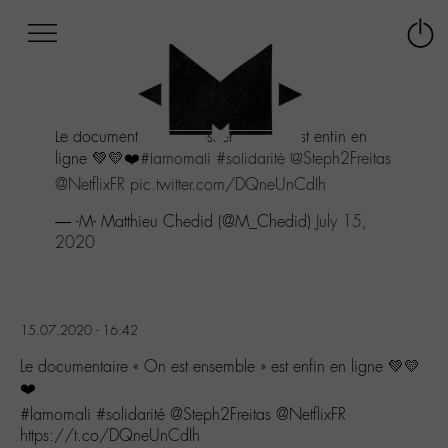
Afficher
Panneau de gestion des cookies
Labo
Connex
-
le
M-
menu
Aller
Le documentaire "On est ensemble" est enfin en
au
ligne 💚💛❤️
#lamomali
#solidarité
@Steph2Freitas
menu
Aller
@NetflixFR
pic.twitter.com/DQneUnCdIh
au
— -M- Matthieu Chedid (@M_Chedid)
July 15,
contenu
2020
Aller
à
la
recherche
15.07.2020 - 16:42
Le documentaire « On est ensemble » est enfin en ligne 💚💛
❤️
#lamomali #solidarité @Steph2Freitas @NetflixFR
https://t.co/DQneUnCdIh