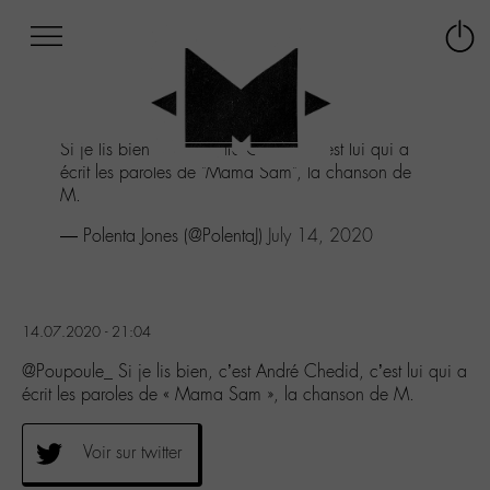
Afficher
Panneau de gestion des cookies
Labo
Connex
-
le
M-
menu
Aller
Si je lis bien, c'est André Chedid, c'est lui qui a
au
écrit les paroles de "Mama Sam", la chanson de
menu
M.
Aller
au
— Polenta Jones (@PolentaJ)
July 14, 2020
contenu
Aller
à
la
14.07.2020 - 21:04
recherche
@Poupoule_ Si je lis bien, c’est André Chedid, c’est lui qui a
écrit les paroles de « Mama Sam », la chanson de M.
Voir sur twitter