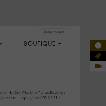
Espace membre
BOUTIQUE
chanson de @M_Chedid #CroisAuPrintemps
 (les recette… https://t.co/tFPs2O5Tuf