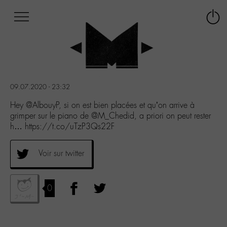
Afficher
Panneau de gestion des cookies
Labo
Connex
-
le
M-
menu
Aller
au
menu
09.07.2020 - 23:32
Aller
au
Hey @AlbouyP, si on est bien placées et qu’on arrive à
contenu
grimper sur le piano de @M_Chedid, a priori on peut rester
Aller
h… https://t.co/uTzP3Qs22F
à
la
Voir sur twitter
recherche
0