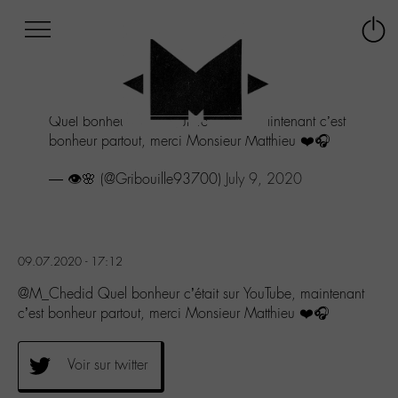
Afficher
Panneau de gestion des cookies
Labo
Connex
-
le
M-
menu
Aller
Quel bonheur c’était sur YouTube, maintenant c’est
au
bonheur partout, merci Monsieur Matthieu ❤️🎧
menu
Aller
— 👁🌸 (@Gribouille93700)
July 9, 2020
au
contenu
Aller
à
la
09.07.2020 - 17:12
recherche
@M_Chedid Quel bonheur c’était sur YouTube, maintenant
c’est bonheur partout, merci Monsieur Matthieu ❤️🎧
Voir sur twitter