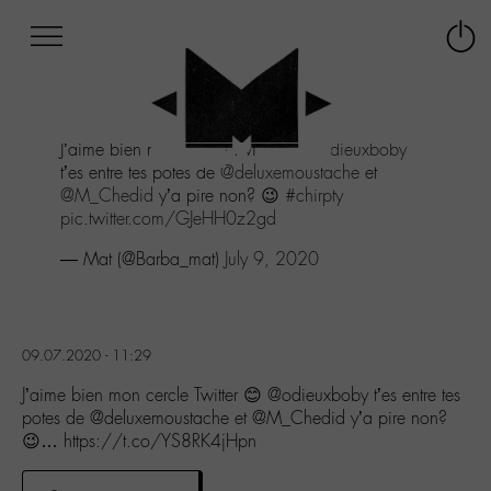
Afficher
Panneau de gestion des cookies
Labo
Connex
-
le
M-
menu
Aller
J’aime bien mon cercle Twitter 😊
@odieuxboby
au
t’es entre tes potes de
@deluxemoustache
et
menu
@M_Chedid
y’a pire non? 😉
#chirpty
Aller
pic.twitter.com/GJeHH0z2gd
au
contenu
— Mat (@Barba_mat)
July 9, 2020
Aller
à
la
recherche
09.07.2020 - 11:29
J’aime bien mon cercle Twitter 😊 @odieuxboby t’es entre tes
potes de @deluxemoustache et @M_Chedid y’a pire non?
😉… https://t.co/YS8RK4jHpn