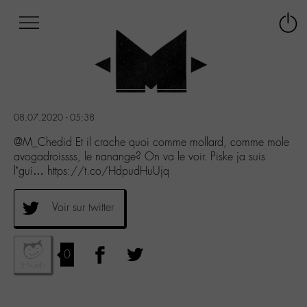
Afficher
Panneau de gestion des cookies
Labo
Connex
-
le
M-
menu
Aller
au
menu
08.07.2020 - 05:38
Aller
au
@M_Chedid Et il crache quoi comme mollard, comme mole
contenu
avogadroissss, le nanange? On va le voir. Piske ja suis
Aller
l’gui… https://t.co/HdpudHuUjq
à
la
Voir sur twitter
recherche
0