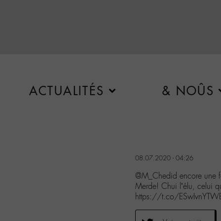
ACTUALITÉS
& NOÛS
08.07.2020 - 04:26
@M_Chedid encore une foi
Merde! Chui l’élu, celui q
https://t.co/ESwIvnYTW