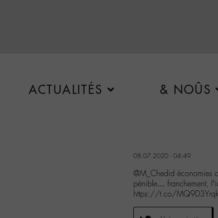
ACTUALITÉS
& NOÛS
08.07.2020 - 04:49
@M_Chedid économies che
pénible… franchement, l’i
https://t.co/MQ9D3Yrq