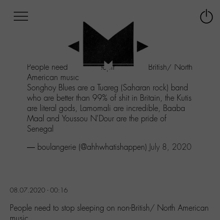
Afficher
Panneau de gestion des cookies
Labo
Connex
-
le
M-
menu
Aller
People need to stop sleeping on non-British/ North
au
American music
menu
Songhoy Blues are a Tuareg (Saharan rock) band
Aller
who are better than 99% of shit in Britain, the Kutis
au
are literal gods, Lamomali are incredible, Baaba
contenu
Maal and Youssou N'Dour are the pride of
Aller
Senegal
à
la
— boulangerie (@ahhwhatishappen)
July 8, 2020
recherche
08.07.2020 - 00:16
People need to stop sleeping on non-British/ North American
music