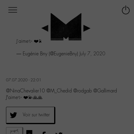
Afficher
Panneau de gestion des cookies
Labo
Connex
-
le
M-
menu
Aller
J'aime✨ ❤️💫🙏🙏
au
menu
— Eugénie Bny (@EugenieBny)
July 7, 2020
Aller
au
contenu
Aller
à
07.07.2020 - 22:01
la
@NinaChevalier10 @M_Chedid @rodgab @Gallimard
recherche
J’aime✨ ❤️💫🙏🙏
Voir sur twitter