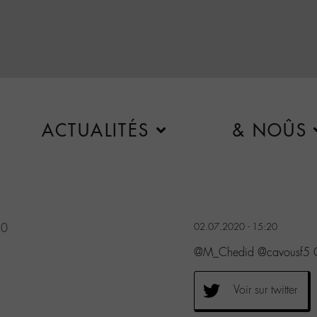
ACTUALITÉS
& NOÛS
20
02.07.2020 - 15:20
@M_Chedid @cavousf5 G
Voir sur twitter