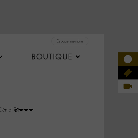
Espace membre
BOUTIQUE
énial 🥰💋💋💋