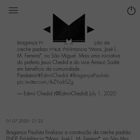
Afficher
Panneau de gestion des cookies
Labo
Connex
-
le
M-
menu
Aller
Bragança Paulista finalizou a construção da
au
creche padrão FNDE Pró-Infância “Mons. José L.
menu
M. Ferreira”, no São Miguel. Mais uma iniciativa
Aller
do prefeito Jesus Chedid e do vice Amauri Sodré
au
em benefício da comunidade.
contenu
Parabéns!
#EdmirChedid
#BragançaPaulista
Aller
pic.twitter.com/tkZYxdrSZg
à
la
— Edmir Chedid (@EdmirChedid)
July 1, 2020
recherche
01.07.2020 - 21:22
Bragança Paulista finalizou a construção da creche padrão
FNDE Pró-Infância “Mons. José L. M. Ferreira”, no São Mig…