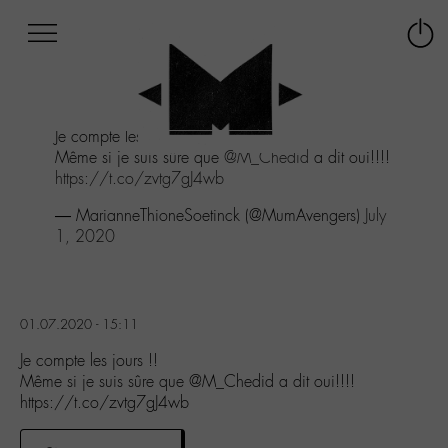
Afficher
Panneau de gestion des cookies
Labo
Connex
-
le
M-
menu
Aller
Je compte les jours !!
au
Même si je suis sûre que
@M_Chedid
a dit oui!!!!
menu
https://t.co/zvtg7gJ4wb
Aller
au
— MarianneThioneSoetinck (@MumAvengers)
July
contenu
1, 2020
Aller
à
la
recherche
01.07.2020 - 15:11
Je compte les jours !!
Même si je suis sûre que @M_Chedid a dit oui!!!!
https://t.co/zvtg7gJ4wb