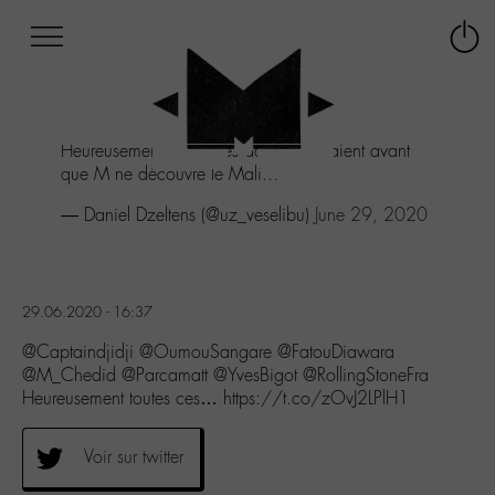
Afficher
Panneau de gestion des cookies
Labo
Connex
-
le
M-
menu
Aller
Heureusement toutes ces dames existaient avant
au
que M ne découvre le Mali...
menu
Aller
— Daniel Dzeltens (@uz_veselibu)
June 29, 2020
au
contenu
Aller
à
29.06.2020 - 16:37
la
recherche
@Captaindjidji @OumouSangare @FatouDiawara
@M_Chedid @Parcamatt @YvesBigot @RollingStoneFra
Heureusement toutes ces… https://t.co/zOvJ2LPlH1
Voir sur twitter