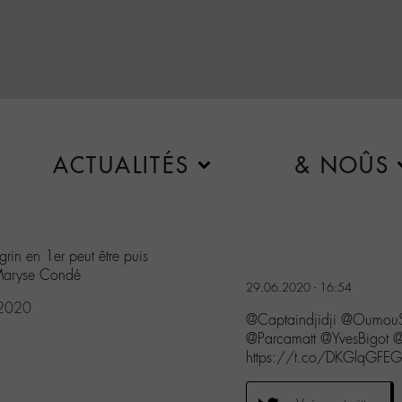
ACTUALITÉS
& NOÛS
in en 1er peut être puis
 Maryse Condé
29.06.2020 - 16:54
 2020
@Captaindjidji @Oumou
@Parcamatt @YvesBigot @R
https://t.co/DKGlqGFE