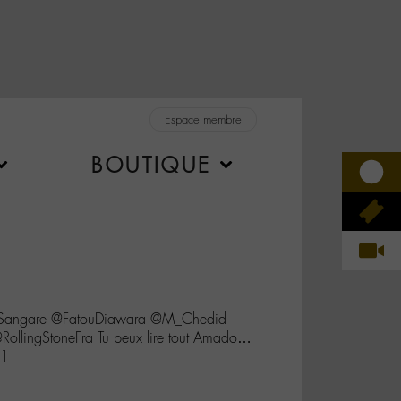
Espace membre
BOUTIQUE
Sangare @FatouDiawara @M_Chedid
ollingStoneFra Tu peux lire tout Amado…
G1