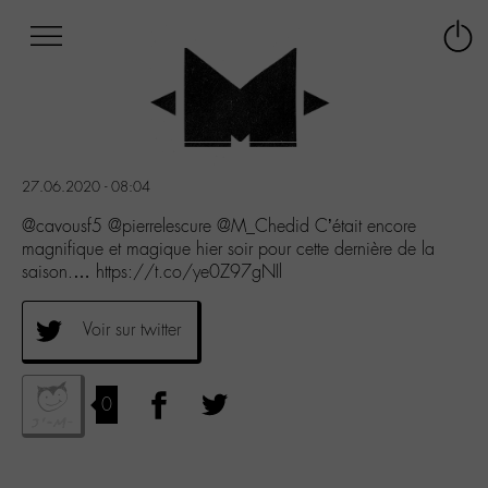
Afficher
Panneau de gestion des cookies
Labo
Connex
-
le
M-
menu
Aller
au
menu
27.06.2020 - 08:04
Aller
au
@cavousf5 @pierrelescure @M_Chedid C’était encore
contenu
magnifique et magique hier soir pour cette dernière de la
Aller
saison.… https://t.co/ye0Z97gNIl
à
la
Voir sur twitter
recherche
0