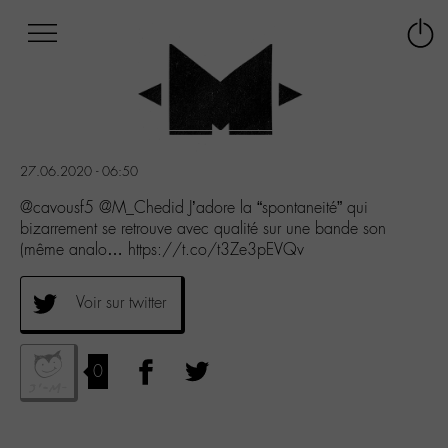
Afficher
Panneau de gestion des cookies
Labo
Connex
-
le
M-
menu
Aller
au
menu
27.06.2020 - 06:50
Aller
au
@cavousf5 @M_Chedid J’adore la “spontaneité” qui
contenu
bizarrement se retrouve avec qualité sur une bande son
Aller
(même analo… https://t.co/t3Ze3pEVQv
à
la
Voir sur twitter
recherche
0