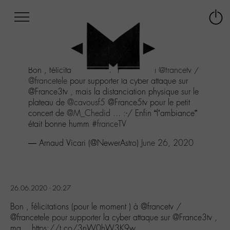
Afficher
Panneau de gestion des cookies
Labo
Connex
-
le
M-
menu
Aller
Bon , félicitations (pour le moment ) à
@francetv
/
au
@francetele
pour supporter la cyber attaque sur
menu
@France3tv , mais la distanciation physique sur le
Aller
plateau de
@cavousf5
@France5tv pour le petit
au
concert de
@M_Chedid
... :-/ Enfin “l’ambiance”
contenu
était bonne humm
#franceTV
Aller
à
— Arnaud Vicari (@NewerAstro)
June 26, 2020
la
recherche
26.06.2020 - 20:27
Bon , félicitations (pour le moment ) à @francetv /
@francetele pour supporter la cyber attaque sur @France3tv ,
ma… https://t.co/3nW0hW3K9w