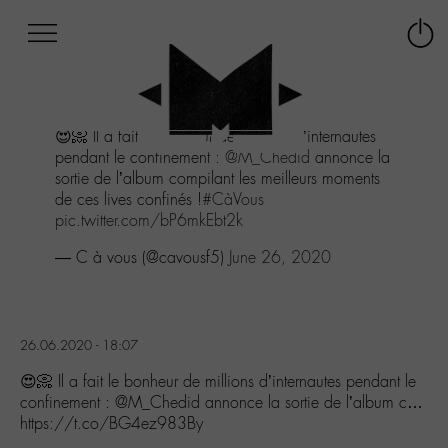
Afficher
Panneau de gestion des cookies
Labo
Connex
-
le
M-
menu
Aller
😍📀 Il a fait le bonheur de millions d’internautes
au
pendant le confinement :
@M_Chedid
annonce la
menu
sortie de l’album compilant les meilleurs moments
Aller
de ces lives confinés !
#CàVous
au
pic.twitter.com/bP6mkEbt2k
contenu
Aller
— C à vous (@cavousf5)
June 26, 2020
à
la
recherche
26.06.2020 - 18:07
😍📀 Il a fait le bonheur de millions d’internautes pendant le
confinement : @M_Chedid annonce la sortie de l’album c…
https://t.co/BG4ez983By