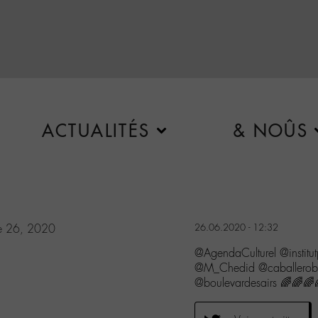
ACTUALITÉS
& NOÛS
e 26, 2020
26.06.2020 - 12:32
@AgendaCulturel @instit
@M_Chedid @caballerobx
@boulevardesairs 🌈🌈🌈