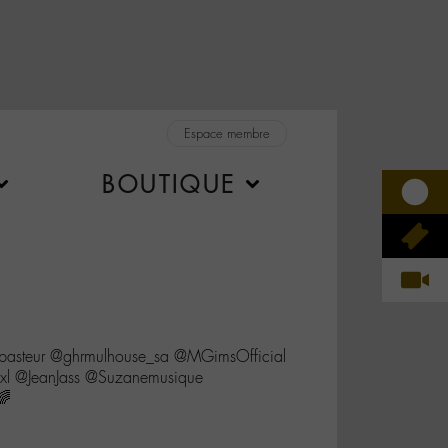
Espace membre
BOUTIQUE
utpasteur @ghrmulhouse_sa @MGimsOfficial
l @JeanJass @Suzanemusique
🌈