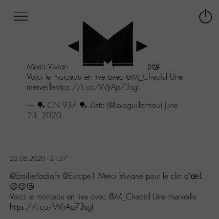
Afficher
Panneau de gestion des cookies
Labo
Connex
-
le
M-
menu
Aller
Merci Viviane pour le clin d'œil. 😉😉😘
au
Voici le morceau en live avec
@M_Chedid
Une
menu
merveille
https://t.co/WJrAp73sgI
Aller
au
— 🏓 CN 937 🏓 Zisto (@loicguillermou)
June
contenu
23, 2020
Aller
à
la
recherche
23.06.2020 - 21:57
@EmilieRadioFr @Europe1 Merci Viviane pour le clin d’œil.
😉😉😘
Voici le morceau en live avec @M_Chedid Une merveille
https://t.co/WJrAp73sgI