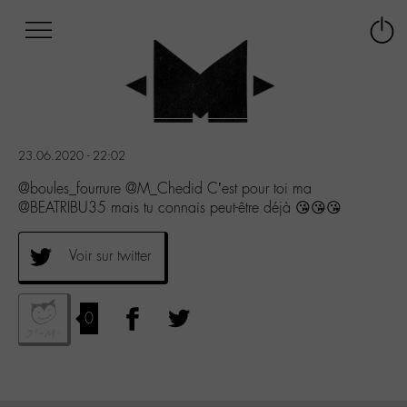
Afficher
Panneau de gestion des cookies
Labo
Connex
-
le
M-
menu
Aller
au
menu
23.06.2020 - 22:02
Aller
au
@boules_fourrure @M_Chedid C’est pour toi ma
contenu
@BEATRIBU35 mais tu connais peut-être déjà 😘😘😘
Aller
à
Voir sur twitter
la
recherche
0