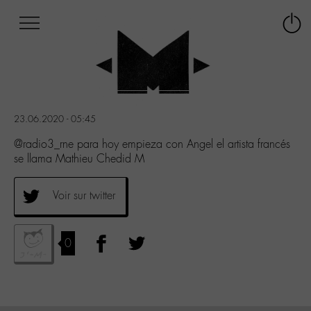
Afficher
Panneau de gestion des cookies
Labo
Connex
-
le
M-
menu
Aller
au
menu
23.06.2020 - 05:45
Aller
au
@radio3_rne para hoy empieza con Angel el artista francés
contenu
se llama Mathieu Chedid M
Aller
à
Voir sur twitter
la
recherche
0