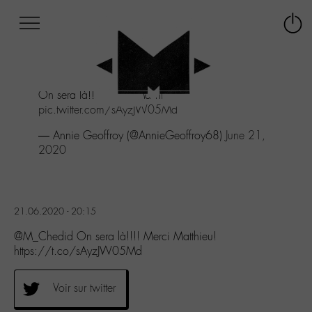
Afficher
Panneau de gestion des cookies
Labo
Connex
-
le
M-
menu
Aller
On sera là!!!! Merci Matthieu!
au
pic.twitter.com/sAyzJW05Md
menu
Aller
— Annie Geoffroy (@AnnieGeoffroy68)
June 21,
au
2020
contenu
Aller
à
la
21.06.2020 - 20:15
recherche
@M_Chedid On sera là!!!! Merci Matthieu!
https://t.co/sAyzJW05Md
Voir sur twitter