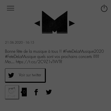
Afficher
Panneau de gestion des cookies
Labo
Connex
-
le
M-
menu
Aller
au
menu
21.06.2020 - 16:15
Aller
au
Bonne fête de la musique à tous !! #FeteDeLaMusique2020
contenu
#FeteDeLaMusique quels sont vos prochains concerts ???
Aller
Ma… https://t.co/2C9Z1vTWTR
à
la
Voir sur twitter
recherche
0