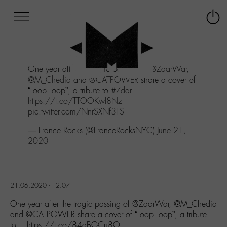
Afficher
Panneau de gestion des cookies
Labo
Connex
-
le
M-
menu
Aller
One year after the tragic passing of
@ZdarWar
,
au
@M_Chedid
and
@CATPOWER
share a cover of
menu
“Toop Toop”, a tribute to
#Zdar
Aller
https://t.co/TTOOKwl8Nz
au
pic.twitter.com/NnrSXNf3FS
contenu
Aller
— France Rocks (@FranceRocksNYC)
June 21,
à
2020
la
recherche
21.06.2020 - 12:07
One year after the tragic passing of @ZdarWar, @M_Chedid
and @CATPOWER share a cover of “Toop Toop”, a tribute
to… https://t.co/84qBGCu8Ol