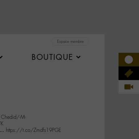
Espace membre
BOUTIQUE
u Chedid/-M-
WK
lso l… https://t.co/Zmdfs19PGE