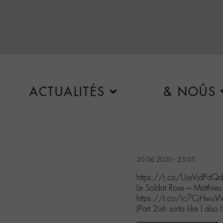
ACTUALITÉS
& NOÛS
20.06.2020 - 23:05
https://t.co/UjeVjdPdQd
Le Soldat Rose – Matthie
https://t.co/ic7CjHwu
(Part 2ish sorta like I a