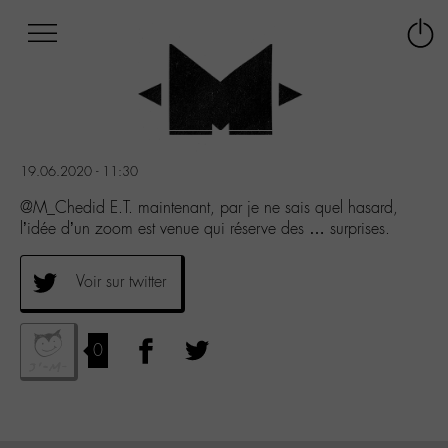
Afficher
Panneau de gestion des cookies
Labo
Connex
-
le
M-
menu
Aller
au
menu
19.06.2020 - 11:30
Aller
au
@M_Chedid E.T. maintenant, par je ne sais quel hasard,
contenu
l’idée d’un zoom est venue qui réserve des … surprises.
Aller
à
Voir sur twitter
la
recherche
0