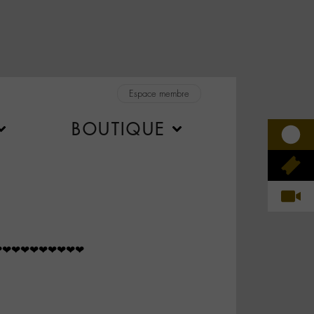
Espace membre
BOUTIQUE
d ❤❤❤❤❤❤❤❤❤❤