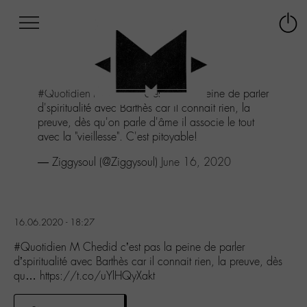
Afficher
Panneau de gestion des cookies
Labo
Connex
-
le
M-
menu
Aller
#Quotidien
M Chedid c'est pas la peine de parler
au
d'spiritualité avec Barthès car il connait rien, la
menu
preuve, dès qu'on parle d'âme il associe le tout
Aller
avec la "vieillesse". C'est pitoyable!
au
contenu
— Ziggysoul (@Ziggysoul)
June 16, 2020
Aller
à
la
recherche
16.06.2020 - 18:27
#Quotidien M Chedid c’est pas la peine de parler
d’spiritualité avec Barthès car il connait rien, la preuve, dès
qu… https://t.co/uYlHQyXakt