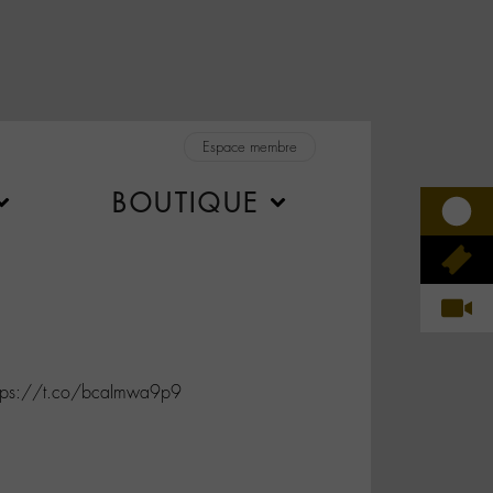
Espace membre
BOUTIQUE
tps://t.co/bcaImwa9p9