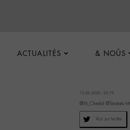
ACTUALITÉS
& NOÛS
15.06.2020 - 20:19
@M_Chedid @Taratata ht
Voir sur twitter