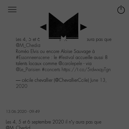
Afficher
Panneau de gestion des cookies
Labo
Connex
-
le
M-
menu
Aller
Les 4, 5 et 6 septembre 2020 il n'y aura pas que
au
@M_Chedid
menu
Roméo Elvis ou encore Aloïse Sauvage à
Aller
#Essonneenscene
: le
#festival
accueille aussi 8
au
talents locaux comme
@carolepele
- via
contenu
@Le_Parisien
#concerts
https://t.co/5rdwxqyTgn
Aller
à
— cécile chevallier (@ChevallierCcile)
June 13,
la
2020
recherche
13.06.2020 - 09:49
Les 4, 5 et 6 septembre 2020 il n’y aura pas que
@M_Chedid