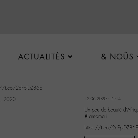
ACTUALITÉS
& NOÛS
://t.co/2dFpIDZ86E
2, 2020
12.06.2020 - 12:14
Un peu de beauté d’Afriq
#Lamomali
https://t.co/2dFpIDZ86E