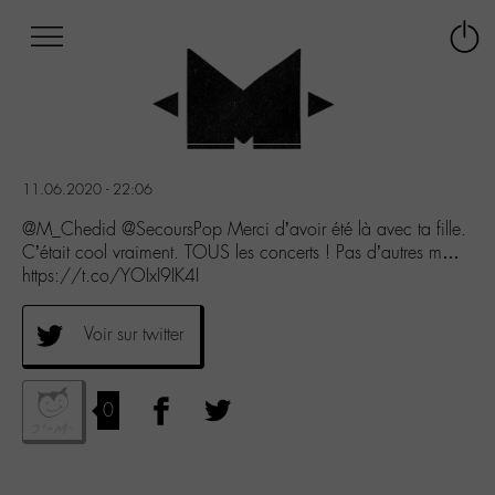
Afficher
Panneau de gestion des cookies
Labo
Connex
-
le
M-
menu
Aller
au
menu
11.06.2020 - 22:06
Aller
au
@M_Chedid @SecoursPop Merci d’avoir été là avec ta fille.
contenu
C’était cool vraiment. TOUS les concerts ! Pas d’autres m…
Aller
https://t.co/YOIxI9IK4I
à
la
Voir sur twitter
recherche
0