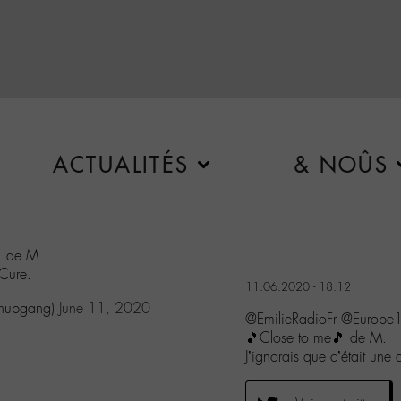
ACTUALITÉS
& NOÛS
 de M.
 Cure.
11.06.2020 - 18:12
@hubgang)
June 11, 2020
@EmilieRadioFr @Europe1
🎵Close to me🎵 de M.
J’ignorais que c’était une