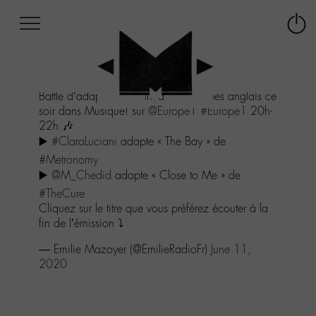
Afficher
Panneau de gestion des cookies
Labo
Connex
-
le
M-
menu
Aller
Battle d’adaptations françaises de tubes anglais ce
au
soir dans Musique! sur
@Europe1
#Europe1
20h-
menu
22h 🎶
Aller
▶️
#ClaraLuciani
adapte « The Bay » de
au
contenu
#Metronomy
Aller
▶️
@M_Chedid
adapte « Close to Me » de
à
#TheCure
la
Cliquez sur le titre que vous préférez écouter à la
recherche
fin de l’émission ⤵️
— Emilie Mazoyer (@EmilieRadioFr)
June 11,
2020