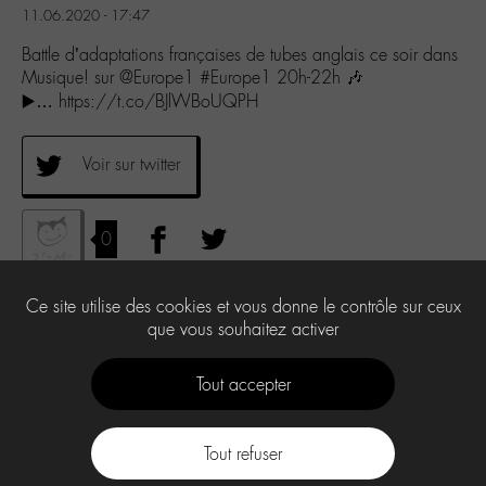
11.06.2020 - 17:47
Battle d’adaptations françaises de tubes anglais ce soir dans
Musique! sur @Europe1 #Europe1 20h-22h 🎶
▶️… https://t.co/BJlWBoUQPH
Voir sur twitter
0
Ce site utilise des cookies et vous donne le contrôle sur ceux
que vous souhaitez activer
Tout accepter
Tout refuser