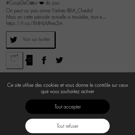
#CoupDeCœur ❤️ du jour
On peut ou pas aimer l’artiste @M_Chedid
Mais en cette période actuelle si troublée, tout e…
https://t.co/XMHzMhes2m
Voir sur twitter
0
Ce site utilise des cookies et vous donne le contrôle sur ceux
que vous souhaitez activer
Tout accepter
Tout refuser