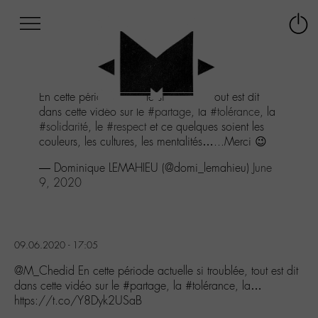
Afficher
Panneau de gestion des cookies
Labo
Connex
-
le
M-
menu
Aller
En cette période actuelle si troublée, tout est dit
au
dans cette vidéo sur le
#partage
, la
#tolérance
, la
menu
#solidarité
, le
#respect
et ce quelques soient les
Aller
couleurs, les cultures, les mentalités…...Merci 😉
au
contenu
— Dominique LEMAHIEU (@domi_lemahieu)
June
Aller
9, 2020
à
la
recherche
09.06.2020 - 17:05
@M_Chedid En cette période actuelle si troublée, tout est dit
dans cette vidéo sur le #partage, la #tolérance, la…
https://t.co/Y8Dyk2USaB