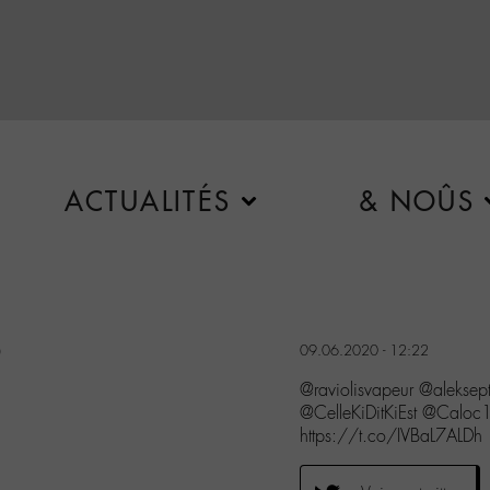
ACTUALITÉS
& NOÛS
0
09.06.2020 - 12:22
@raviolisvapeur @aleksep
@CelleKiDitKiEst @Calo
https://t.co/IVBaL7ALDh