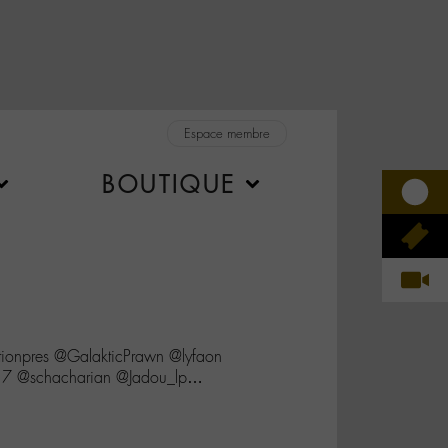
Espace membre
BOUTIQUE
tionpres @GalakticPrawn @lyfaon
c17 @schacharian @Jadou_lp…