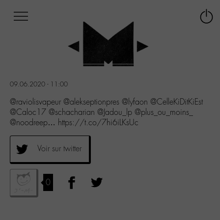
Afficher
Panneau de gestion des cookies
Labo
Connex
-
le
M-
menu
Aller
au
menu
09.06.2020 - 11:00
Aller
au
@raviolisvapeur @alekseptionpres @lyfaon @CelleKiDitKiEst
contenu
@Caloc17 @schacharian @Jadou_lp @plus_ou_moins_
Aller
@noodreep… https://t.co/7hi6iLKsUc
à
la
Voir sur twitter
recherche
0