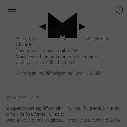
Afficher
Panneau de gestion des cookies
Labo
Connex
-
le
M-
menu
Aller
Pour ça, j'ai pensé à "Je dis aime" de M (Mathieu
au
Chedid).
menu
Donc je vous ai mis un gif de M.
Aller
Mais je vois bien que mon cerveau va trop
au
vite.
https://t.co/BRHshedRNM
contenu
Aller
— Korigan Fou (@KoriganFou)
June 7, 2020
à
la
recherche
07.06.2020 - 18:25
@SuperSaiyanPorg @Moriath1 Pour ça, j’ai pensé à « Je dis
aime » de M (Mathieu Chedid).
Donc je vous ai mis un gif de… https://t.co/rDW7rBQMav