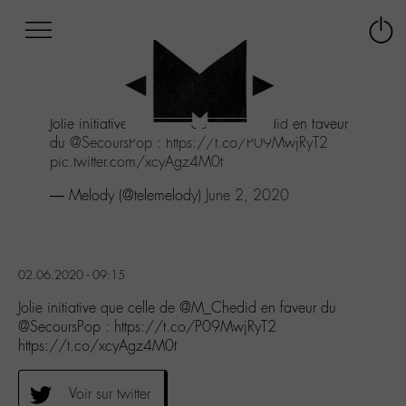
Afficher
Panneau de gestion des cookies
Labo
Connex
-
le
M-
menu
Aller
Jolie initiative que celle de
@M_Chedid
en faveur
au
du
@SecoursPop
:
https://t.co/P09MwjRyT2
menu
pic.twitter.com/xcyAgz4M0t
Aller
au
— Melody (@telemelody)
June 2, 2020
contenu
Aller
à
la
02.06.2020 - 09:15
recherche
Jolie initiative que celle de @M_Chedid en faveur du
@SecoursPop : https://t.co/P09MwjRyT2
https://t.co/xcyAgz4M0t
Voir sur twitter