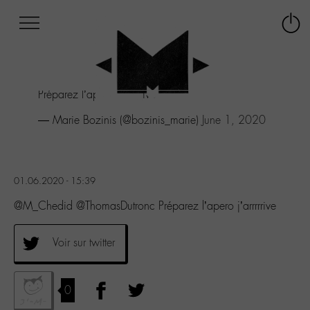
Afficher
Panneau de gestion des cookies
Labo
Connex
-
le
M-
menu
Aller
Préparez l’apero j’arrrrrive
au
menu
— Marie Bozinis (@bozinis_marie)
June 1, 2020
Aller
au
contenu
Aller
01.06.2020 - 15:39
à
la
@M_Chedid @ThomasDutronc Préparez l’apero j’arrrrrive
recherche
Voir sur twitter
0